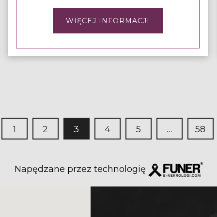
WIĘCEJ INFORMACJI
1
2
3
4
5
…
58
Napędzane przez technologię