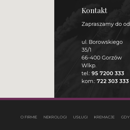
Kontakt
Zapraszamy do od
ul. Borowskiego
35/1
66-400 Gorzów
Wlkp.
tel.:
95 7200 333
kom.:
722 303 333
O FIRMIE
NEKROLOGI
USŁUGI
KREMACJE
GDY