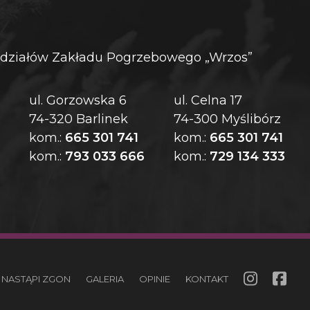
działów Zakładu Pogrzebowego „Wrzos”
ul. Gorzowska 6
ul. Celna 17
74-320 Barlinek
74-300 Myślibórz
kom.:
665 301 741
kom.:
665 301 741
kom.:
793 033 666
kom.:
729 134 333
 NASTĄPI ZGON
GALERIA
OPINIE
KONTAKT