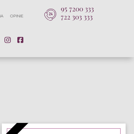
95 7200 333
722 303 333
IA
OPINIE