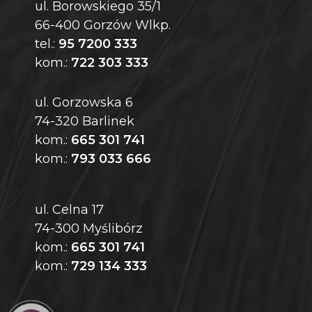
ul. Borowskiego 35/1
66-400 Gorzów Wlkp.
tel.:
95 7200 333
kom.:
722 303 333
ul. Gorzowska 6
74-320 Barlinek
kom.:
665 301 741
kom.:
793 033 666
ul. Celna 17
74-300 Myślibórz
kom.:
665 301 741
kom.:
729 134 333