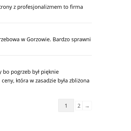
trony z profesjonalizmem to firma
pogrzebowa w Gorzowie. Bardzo sprawni
y bo pogrzeb był pięknie
ceny, która w zasadzie była zbliżona
Guestbook
1
2
→
list
navigation