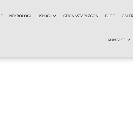
IE
NEKROLOGI
USŁUGI
GDY NASTĄPI ZGON
BLOG
GALER
KONTAKT