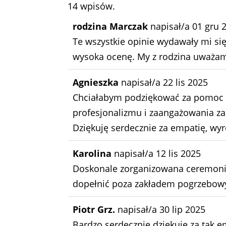
14 wpisów.
rodzina Marczak
napisał/a
01 gru 
Te wszystkie opinie wydawały mi si
wysoka ocenę. My z rodzina uważamy 
Agnieszka
napisał/a
22 lis 2025
Chciałabym podziękować za pomoc 
profesjonalizmu i zaangażowania za
Dziękuję serdecznie za empatię, wyr
Karolina
napisał/a
12 lis 2025
Doskonale zorganizowana ceremonia
dopełnić poza zakładem pogrzebowy
Piotr Grz.
napisał/a
30 lip 2025
Bardzo serdecznie dziękuję za tak 