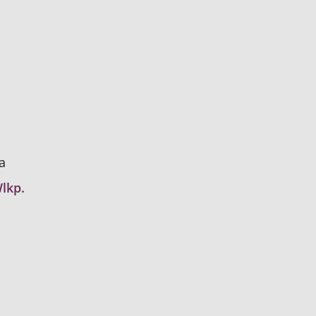
a
lkp.